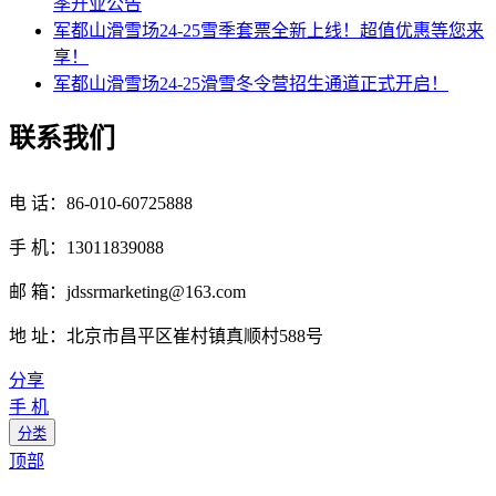
季开业公告
军都山滑雪场24-25雪季套票全新上线！超值优惠等您来
享！
军都山滑雪场24-25滑雪冬令营招生通道正式开启！
联系我们
电 话：86-010-60725888
手 机：13011839088
邮 箱：jdssrmarketing@163.com
地 址：北京市昌平区崔村镇真顺村588号
分享
手 机
分类
顶部