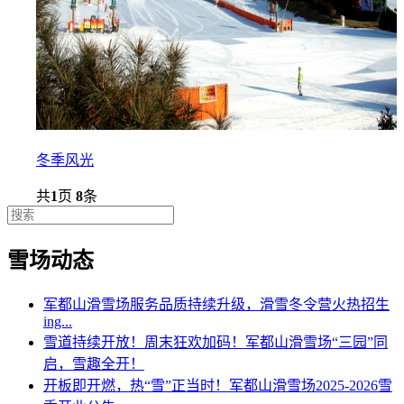
冬季风光
共
1
页
8
条
雪场动态
军都山滑雪场服务品质持续升级，滑雪冬令营火热招生
ing...
雪道持续开放！周末狂欢加码！军都山滑雪场“三园”同
启，雪趣全开！
开板即开燃，热“雪”正当时！军都山滑雪场2025-2026雪