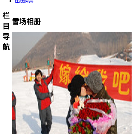
在线购票
栏
雪场相册
目
导
航