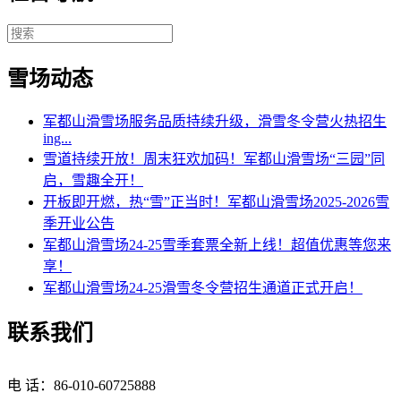
雪场动态
军都山滑雪场服务品质持续升级，滑雪冬令营火热招生
ing...
雪道持续开放！周末狂欢加码！军都山滑雪场“三园”同
启，雪趣全开！
开板即开燃，热“雪”正当时！军都山滑雪场2025-2026雪
季开业公告
军都山滑雪场24-25雪季套票全新上线！超值优惠等您来
享！
军都山滑雪场24-25滑雪冬令营招生通道正式开启！
联系我们
电 话：86-010-60725888