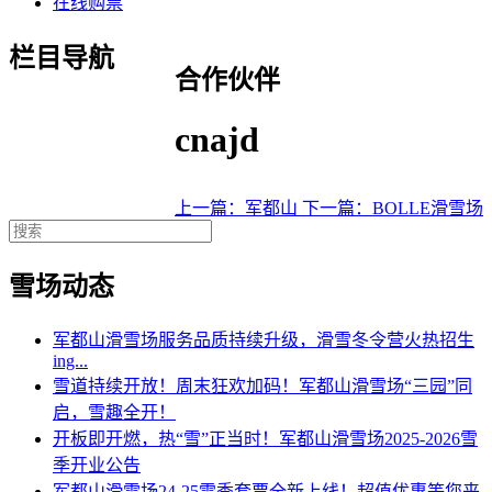
在线购票
栏目导航
合作伙伴
cnajd
上一篇：军都山
下一篇：BOLLE滑雪场
雪场动态
军都山滑雪场服务品质持续升级，滑雪冬令营火热招生
ing...
雪道持续开放！周末狂欢加码！军都山滑雪场“三园”同
启，雪趣全开！
开板即开燃，热“雪”正当时！军都山滑雪场2025-2026雪
季开业公告
军都山滑雪场24-25雪季套票全新上线！超值优惠等您来